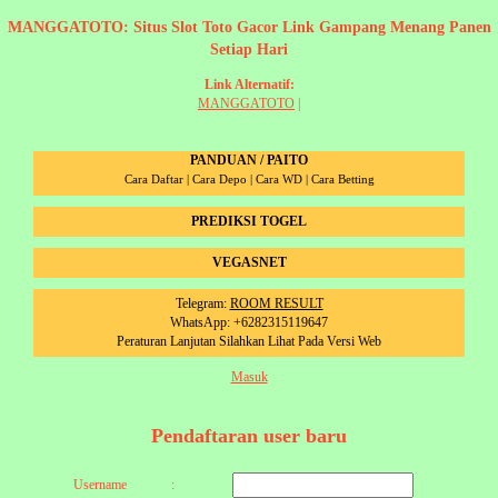
MANGGATOTO: Situs Slot Toto Gacor Link Gampang Menang Panen
Setiap Hari
Link Alternatif:
MANGGATOTO
|
PANDUAN / PAITO
Cara Daftar | Cara Depo | Cara WD | Cara Betting
PREDIKSI TOGEL
VEGASNET
Telegram:
ROOM RESULT
WhatsApp: +6282315119647
Peraturan Lanjutan Silahkan Lihat Pada Versi Web
Masuk
Pendaftaran user baru
Username
: